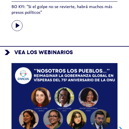
BO KYI: "Si el golpe no se revierte, habrá muchos más
A
presos políticos"
m
p
VEA LOS WEBINARIOS